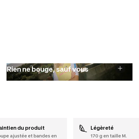
Rien ne bouge, sauf vous
Maintien du produit
Légèreté
upe ajustée et bandes en
170 g en taille M.