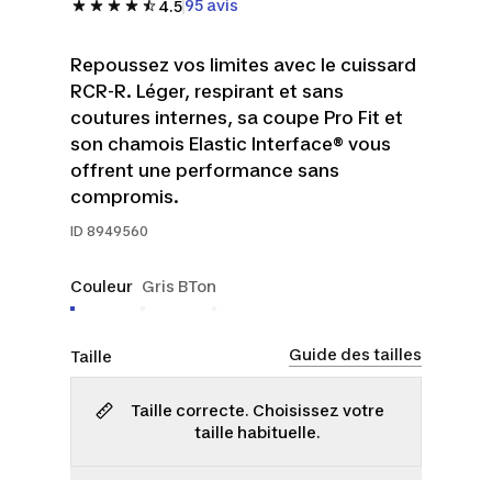
95 avis
4.5
Repoussez vos limites avec le cuissard
RCR-R. Léger, respirant et sans
coutures internes, sa coupe Pro Fit et
son chamois Elastic Interface® vous
offrent une performance sans
compromis.
ID
8949560
Couleur
Gris BTon
Guide des tailles
Taille
Taille correcte. Choisissez votre
taille habituelle.
TP
P
M
G
TG