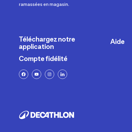
ramassées en magasin.
Téléchargez notre
Aide
application
Livraison
Compte fidélité
Retours e
FAQ
Paiement 
Politique 
Politique 
Rappels p
Contacte
Ajustemen