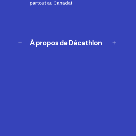
partout au Canada!
À propos de Décathlon
Notre histoire
Carrières
Nos marques
Nos innovations
Développement durable
Affiliation
Symboles du possible
Rapport sur l'esclavage moderne de
2024 (anglais seulement)