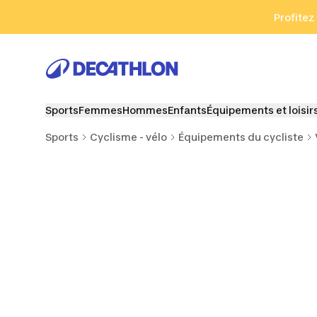
Aller à la recherche
Aller au contenu
Aller au pied de
Profitez
Sports
Femmes
Hommes
Enfants
Équipements et loisir
Sports
Cyclisme - vélo
Équipements du cycliste