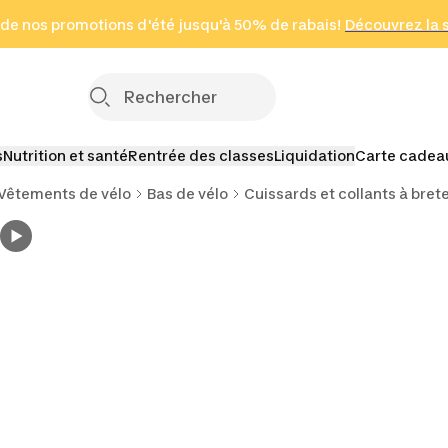
 page
 de nos promotions d'été jusqu'à 50% de rabais!
(Zones sélectionnées)
en seulement 2 h
Découvrez la 
Cliquez ici
s
Nutrition et santé
Rentrée des classes
Liquidation
Carte cadea
Vêtements de vélo
Bas de vélo
Cuissards et collants à brete