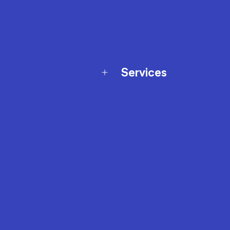
Services
Programme de fidélité
t échanges
Ateliers en magasin
Cartes-cadeaux
et sécurité
Nos conseils sportifs
de garantie Décathlon
Appli Decathlon Coach
de garantie de disponibilité
roduits
z-nous
t de prix