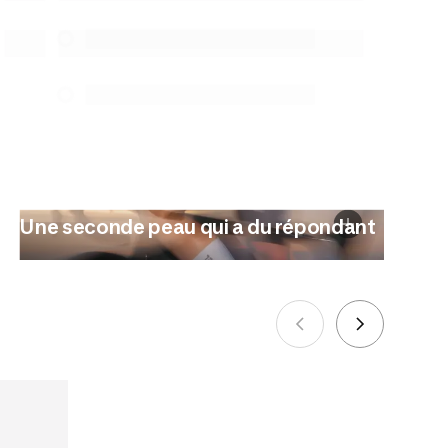
protection du consommateur. Les
seules exceptions concernent les
services de réparation spécifiques
énumérés ci-dessous pour les achats
effectués à compter du 5 octobre 2025.
Voir plus
Une seconde peau qui a du répondant