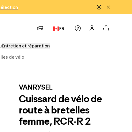
!
sélection
FR
u
Entretien et réparation
lles de vélo
VAN RYSEL
Cuissard de vélo de
route à bretelles
femme, RCR-R 2