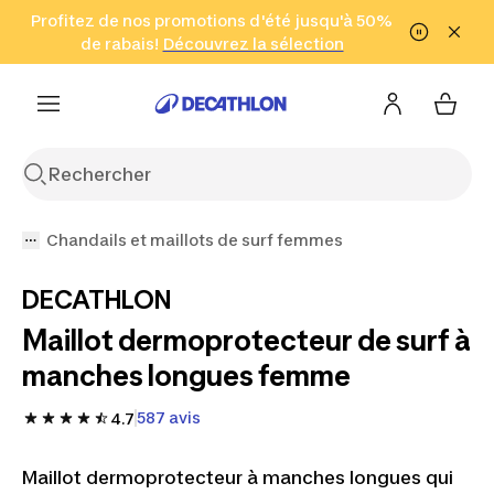
Aller à la recherche
Profitez de nos promotions d'été jusqu'à 50%
Aller au contenu
Aller au pied de
de rabais!
(Zones sélectionnées)
en seulement 2 h!
Découvrez la sélection
Cliquez ici
page
Chandails et maillots de surf femmes
DECATHLON
Maillot dermoprotecteur de surf à
manches longues femme
587 avis
4.7
Maillot dermoprotecteur à manches longues qui