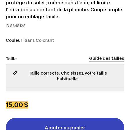
protège du soleil, même dans l’eau, et limite
l’irritation au contact de la planche. Coupe ample
pour un enfilage facile.
ID
8648128
Couleur
Sans Colorant
Guide des tailles
Taille
Taille correcte. Choisissez votre taille
habituelle.
TP
P
M
G
TG
2TG
15,00 $
Ajouter au panier