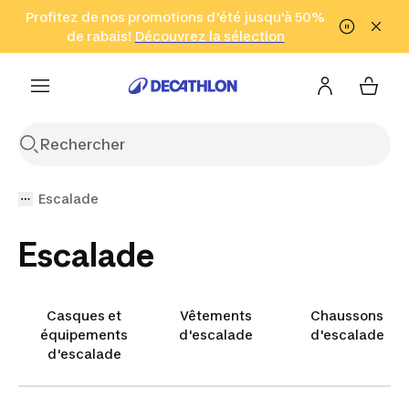
Aller à la recherche
Profitez de nos promotions d'été jusqu'à 50%
Aller au contenu
Aller au pied de
de rabais!
(Zones sélectionnées)
en seulement 2 h!
Découvrez la sélection
Cliquez ici
page
Escalade
Escalade
Casques et
Vêtements
Chaussons
équipements
d'escalade
d'escalade
d'escalade