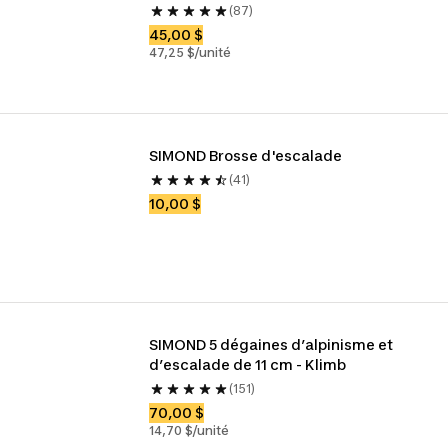
(87)
45,00 $
47,25 $/unité
SIMOND Brosse d'escalade
(41)
10,00 $
SIMOND 5 dégaines d’alpinisme et 
d’escalade de 11 cm - Klimb
(151)
70,00 $
14,70 $/unité