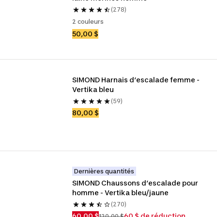
(278)
2 couleurs
50,00 $
SIMOND Harnais d’escalade femme - 
Vertika bleu
(59)
80,00 $
Dernières quantités
SIMOND Chaussons d’escalade pour 
homme - Vertika bleu/jaune
(270)
60,00 $
60 $ de réduction
120,00 $