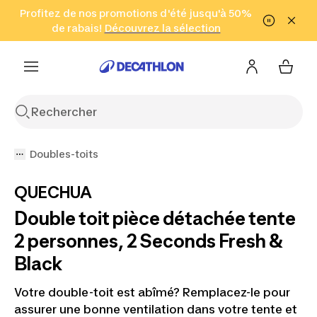
Aller à la recherche
Profitez de nos promotions d'été jusqu'à 50%
Aller au contenu
Aller au pied de
de rabais!
(Zones sélectionnées)
en seulement 2 h!
Découvrez la sélection
Cliquez ici
page
Doubles-toits
QUECHUA
Double toit pièce détachée tente
2 personnes, 2 Seconds Fresh &
Black
Votre double-toit est abîmé? Remplacez-le pour
assurer une bonne ventilation dans votre tente et