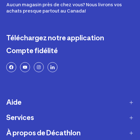
Aucun magasin près de chez vous? Nous livrons vos
achats presque partout au Canada!
Téléchargez notre application
Compte fidélité
Aide
Services
Livraison
Retours et échanges
À propos de Décathlon
Programme de fidélité