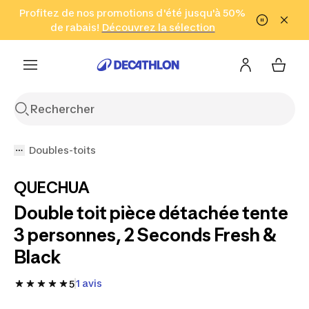
Aller à la recherche
Profitez de nos promotions d'été jusqu'à 50%
Aller au contenu
Aller au pied de
de rabais!
(Zones sélectionnées)
en seulement 2 h!
Découvrez la sélection
Cliquez ici
page
Doubles-toits
QUECHUA
Double toit pièce détachée tente
3 personnes, 2 Seconds Fresh &
Black
1 avis
5