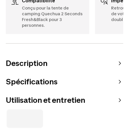
Compatibilité
Imperm
Conçu pour la tente de
Retrouve
camping Quechua 2 Seconds
de votre
Fresh&Black pour 3
double-t
personnes.
Description
Spécifications
Utilisation et entretien