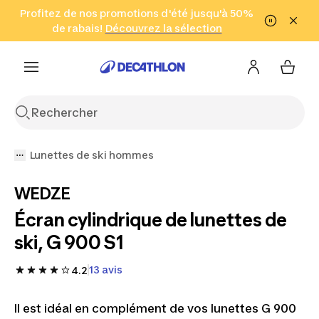
Aller à la recherche
Profitez de nos promotions d'été jusqu'à 50%
Aller au contenu
Aller au pied de
de rabais!
(Zones sélectionnées)
en seulement 2 h!
Découvrez la sélection
Cliquez ici
page
Lunettes de ski hommes
WEDZE
Écran cylindrique de lunettes de
ski, G 900 S1
13 avis
4.2
Il est idéal en complément de vos lunettes G 900