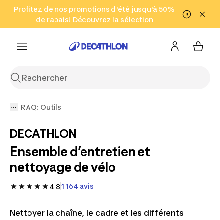
Aller à la recherche
Profitez de nos promotions d'été jusqu'à 50%
Aller au contenu
Aller au pied de
de rabais!
(Zones sélectionnées)
en seulement 2 h!
Découvrez la sélection
Cliquez ici
page
RAQ: Outils
DECATHLON
Ensemble d’entretien et
nettoyage de vélo
1 164 avis
4.8
Nettoyer la chaîne, le cadre et les différents