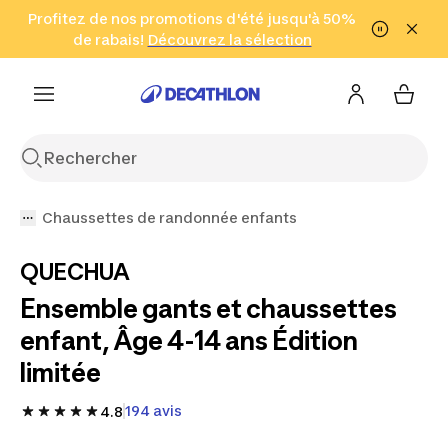
Aller à la recherche
Profitez de nos promotions d'été jusqu'à 50%
Aller au contenu
Aller au pied de
de rabais!
(Zones sélectionnées)
en seulement 2 h!
Découvrez la sélection
Cliquez ici
page
Chaussettes de randonnée enfants
QUECHUA
Ensemble gants et chaussettes
enfant, Âge 4-14 ans Édition
limitée
194 avis
4.8