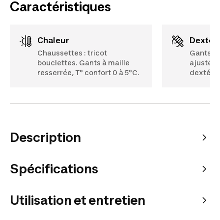
Caractéristiques
Chaleur
Dextér
Chaussettes : tricot
Gants sa
bouclettes. Gants à maille
ajustés 
resserrée, T° confort 0 à 5°C.
dextérit
Description
Spécifications
Utilisation et entretien