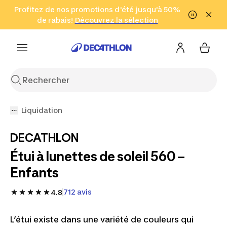
Aller à la recherche
Profitez de nos promotions d'été jusqu'à 50%
Aller au contenu
Aller au pied de
de rabais!
(Zones sélectionnées)
en seulement 2 h!
Découvrez la sélection
Cliquez ici
page
Liquidation
DECATHLON
Étui à lunettes de soleil 560 –
Enfants
712 avis
4.8
L’étui existe dans une variété de couleurs qui