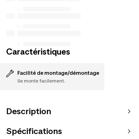
n’en garantissons pas la disponibilité en vertu de la
Loi sur la protection du consommateur. Les seules
exceptions concernent les services de réparation
spécifiques énumérés ci-dessous pour les achats
effectués à compter du 5 octobre 2025.
Voir plus
Caractéristiques
Facilité de montage/démontage
Se monte facilement.
Description
Spécifications