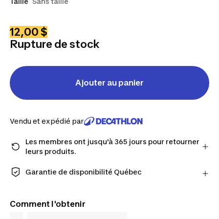
Taille
Sans taille
12,00 $
Rupture de stock
Ajouter au panier
Vendu et expédié par
Les membres ont jusqu'à 365 jours pour retourner
leurs produits.
Passez à la caisse en tant que membre et obtenez
plus de temps pour retourner les produits au cas où
Garantie de disponibilité Québec
vous changeriez d'avis.
CONSOMMATEURS DU QUÉBEC UNIQUEMENT :
En savoir plus
Decathlon Canada Inc. offre une vaste sélection de
Comment l'obtenir
services de réparation, de pièces de rechange (en
magasin et en ligne) et d’information, mais nous