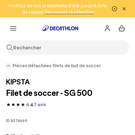
Aller à la recherche
Profitez de nos promotions d'été jusqu'à 50%
Aller au contenu
Aller au pied de
de rabais!
(Zones sélectionnées)
en seulement 2 h!
Découvrez la sélection
Cliquez ici
page
Pièces détachées filets de but de soccer
KIPSTA
Filet de soccer - SG 500
7 avis
4
ID
8574669