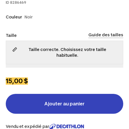
ID
8286469
Couleur
Noir
Guide des tailles
Taille
Taille correcte. Choisissez votre taille
habituelle.
TP
P
M
G
TG
2TG
15,00 $
Ajouter au panier
Vendu et expédié par