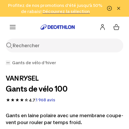
Aller à la recherche
Profitez de nos promotions d'été jusqu'à 50%
Aller au contenu
Aller au pied de
de rabais!
(Zones sélectionnées)
en seulement 2 h!
Découvrez la sélection
Cliquez ici
page
Gants de vélo d'hiver
VAN RYSEL
Gants de vélo 100
1 968 avis
4.7
Gants en laine polaire avec une membrane coupe-
vent pour rouler par temps froid.