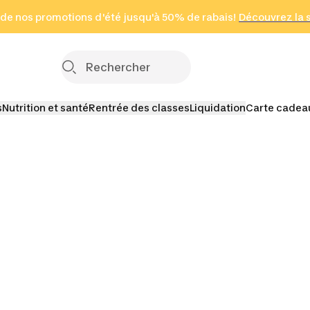
 page
 de nos promotions d'été jusqu'à 50% de rabais!
(Zones sélectionnées)
en seulement 2 h
Découvrez la 
Cliquez ici
s
Nutrition et santé
Rentrée des classes
Liquidation
Carte cadea