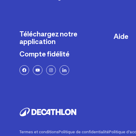
Téléchargez notre
Aide
application
Livraison
Compte fidélité
Retours e
FAQ
Paiement 
Politique 
Politique 
Rappels p
Contacte
Ajustemen
Termes et conditions
Politique de confidentialité
Politique d'acc