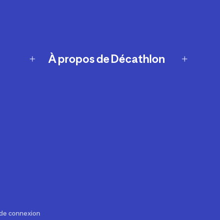
À propos de Décathlon
Notre histoire
Carrières
Nos marques
Nos innovations
Développement durable
Affiliation
Symboles du possible
Rapport sur l'esclavage moderne de
2024 (anglais seulement)
 de connexion