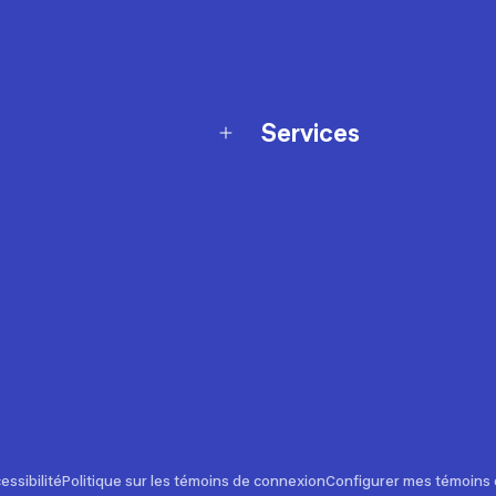
Services
Programme de fidélité
t échanges
Ateliers en magasin
Cartes-cadeaux
et sécurité
Nos conseils sportifs
de garantie Décathlon
Appli Decathlon Coach
de garantie de disponibilité
roduits
z-nous
t de prix
essibilité
Politique sur les témoins de connexion
Configurer mes témoins