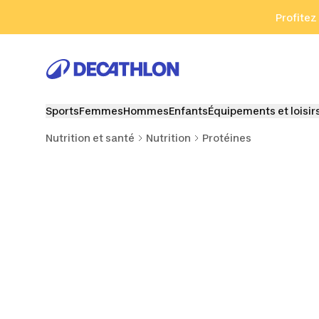
Aller à la recherche
Aller au contenu
Aller au pied de
Profitez
Sports
Femmes
Hommes
Enfants
Équipements et loisir
Nutrition et santé
Nutrition
Protéines