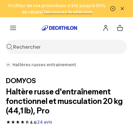
Aller à la recherche
Profitez de nos promotions d'été jusqu'à 50%
Aller au contenu
Aller au pied de
de rabais!
(Zones sélectionnées)
en seulement 2 h!
Découvrez la sélection
Cliquez ici
page
Haltères russes entrainement
DOMYOS
Haltère russe d'entraînement
fonctionnel et musculation 20 kg
(44,1 lb), Pro
24 avis
4.6