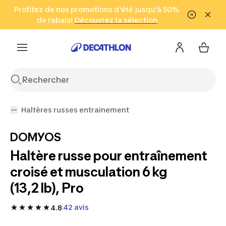
Aller à la recherche
Profitez de nos promotions d'été jusqu'à 50%
Aller au contenu
Aller au pied de
de rabais!
(Zones sélectionnées)
en seulement 2 h!
Découvrez la sélection
Cliquez ici
page
Haltères russes entrainement
DOMYOS
Haltère russe pour entraînement
croisé et musculation 6 kg
(13,2 lb), Pro
42 avis
4.8