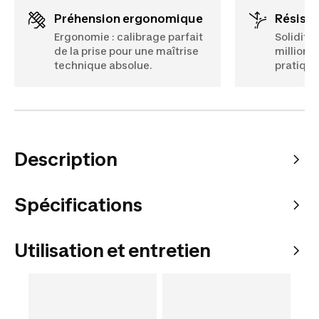
Préhension ergonomique
Résist
Ergonomie : calibrage parfait
Solidité
de la prise pour une maîtrise
million d
technique absolue.
pratique
Description
Spécifications
Utilisation et entretien