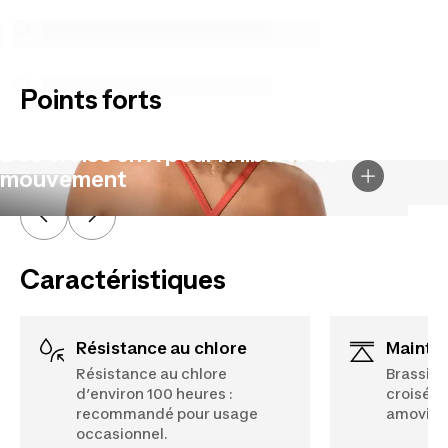
spécifiques énumérés ci-dessous pour les achats
effectués à compter du 5 octobre 2025.
Voir plus
Points forts
Dos croisé en X pour la liberté de
mouvement
Caractéristiques
Résistance au chlore
Mainti
Résistance au chlore
Brassièr
d’environ 100 heures :
croisées
recommandé pour usage
amovibl
occasionnel.