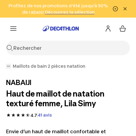
Aller à la recherche
Profitez de nos promotions d'été jusqu'à 50%
Aller au contenu
Aller au pied de
de rabais!
(Zones sélectionnées)
en seulement 2 h!
Découvrez la sélection
Cliquez ici
page
Maillots de bain 2 pièces natation
NABAIJI
Haut de maillot de natation
texturé femme, Lila Simy
41 avis
4.7
Envie d’un haut de maillot confortable et