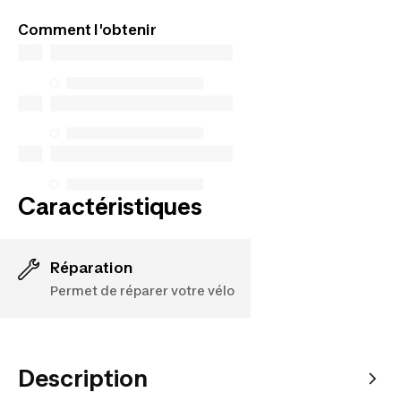
En savoir plus
Decathlon Canada Inc. offre une vaste sélection de
Comment l'obtenir
services de réparation, de pièces de rechange (en
magasin et en ligne) et d’information, mais nous
n’en garantissons pas la disponibilité en vertu de la
Loi sur la protection du consommateur. Les seules
exceptions concernent les services de réparation
spécifiques énumérés ci-dessous pour les achats
effectués à compter du 5 octobre 2025.
Voir plus
Caractéristiques
Réparation
Permet de réparer votre vélo
Description