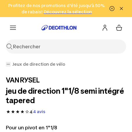
Aller à la recherche
Profitez de nos promotions d'été jusqu'à 50%
Aller au contenu
Aller au pied de
de rabais!
(Zones sélectionnées)
en seulement 2 h!
Découvrez la sélection
Cliquez ici
page
Jeux de direction de vélo
VAN RYSEL
jeu de direction 1"1/8 semi intégré
tapered
4 avis
4
Pour un pivot en 1"1/8