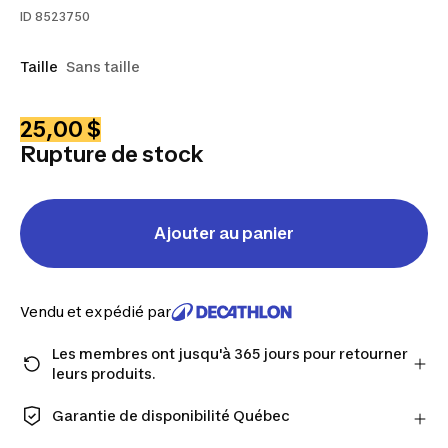
ID
8523750
Taille
Sans taille
25,00 $
Rupture de stock
Ajouter au panier
Vendu et expédié par
Les membres ont jusqu'à 365 jours pour retourner
leurs produits.
Passez à la caisse en tant que membre et obtenez
plus de temps pour retourner les produits au cas où
Garantie de disponibilité Québec
vous changeriez d'avis.
CONSOMMATEURS DU QUÉBEC UNIQUEMENT :