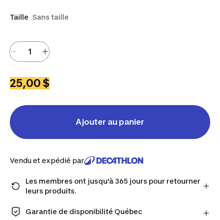
Taille
Sans taille
25,00 $
Ajouter au panier
Vendu et expédié par
Les membres ont jusqu'à 365 jours pour retourner
leurs produits.
Passez à la caisse en tant que membre et obtenez
plus de temps pour retourner les produits au cas où
Garantie de disponibilité Québec