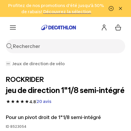
Aller à la recherche
Profitez de nos promotions d'été jusqu'à 50%
Aller au contenu
Aller au pied de
de rabais!
(Zones sélectionnées)
en seulement 2 h!
Découvrez la sélection
Cliquez ici
page
Jeux de direction de vélo
ROCKRIDER
jeu de direction 1"1/8 semi-intégré
20 avis
4.8
Pour un pivot droit de 1"1/8 semi-intégré
ID
8523054