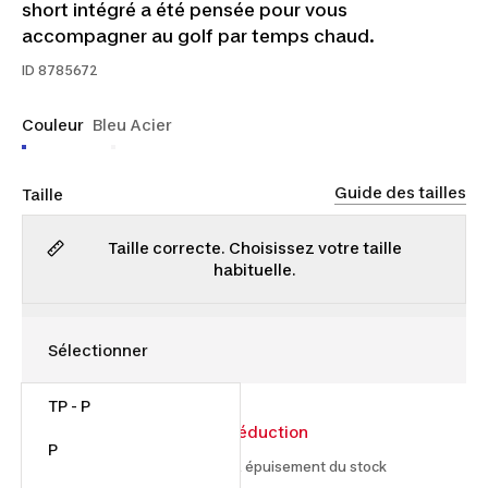
short intégré a été pensée pour vous
accompagner au golf par temps chaud.
ID
8785672
Couleur
Bleu Acier
Guide des tailles
Taille
Taille correcte. Choisissez votre taille
habituelle.
TP - P
27,00 $
45,00 $
40% de réduction
P
À partir du 2026-07-15 et jusqu'à épuisement du stock