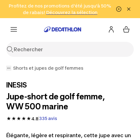
Aller à la recherche
Profitez de nos promotions d'été jusqu'à 50%
Aller au contenu
Aller au pied de
de rabais!
(Zones sélectionnées)
en seulement 2 h!
Découvrez la sélection
Cliquez ici
page
Shorts et jupes de golf femmes
INESIS
Jupe-short de golf femme,
WW 500 marine
335 avis
4.8
Élégante, légère et respirante, cette jupe avec un