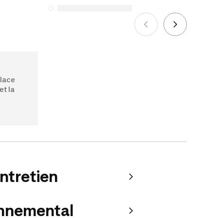
énumérés ci-dessous pour les achats
effectués à compter du 5 octobre 2025.
Voir plus
place
et la
entretien
onnemental