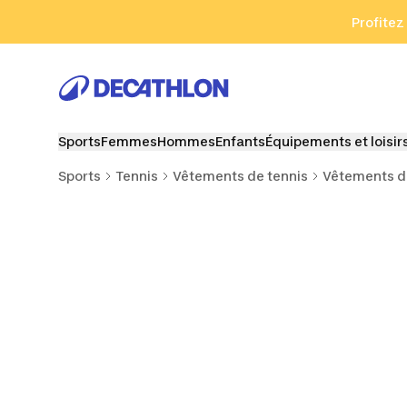
Aller à la recherche
Aller au contenu
Aller au pied de
Profitez
Sports
Femmes
Hommes
Enfants
Équipements et loisir
Sports
Tennis
Vêtements de tennis
Vêtements d