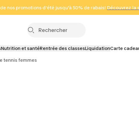
 page
 de nos promotions d'été jusqu'à 50% de rabais!
(Zones sélectionnées)
en seulement 2 h
Découvrez la 
Cliquez ici
s
Nutrition et santé
Rentrée des classes
Liquidation
Carte cadea
e tennis femmes