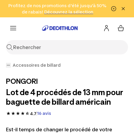
Aller à la recherche
Profitez de nos promotions d'été jusqu'à 50%
Aller au contenu
Aller au pied de
de rabais!
(Zones sélectionnées)
en seulement 2 h!
Découvrez la sélection
Cliquez ici
page
Accessoires de billard
PONGORI
Lot de 4 procédés de 13 mm pour
baguette de billard américain
16 avis
4.7
Est-il temps de changer le procédé de votre