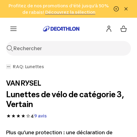
Aller à la recherche
Profitez de nos promotions d'été jusqu'à 50%
Aller au contenu
Aller au pied de
de rabais!
(Zones sélectionnées)
en seulement 2 h!
Découvrez la sélection
Cliquez ici
page
RAQ: Lunettes
VAN RYSEL
Lunettes de vélo de catégorie 3,
Vertain
9 avis
4
Plus qu’une protection : une déclaration de