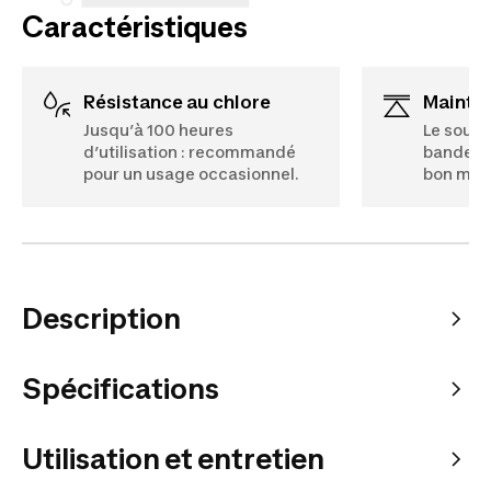
Caractéristiques
Résistance au chlore
Mainti
Jusqu’à 100 heures
Le souti
d’utilisation : recommandé
bande él
pour un usage occasionnel.
bon main
Description
Spécifications
Utilisation et entretien