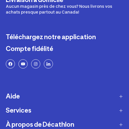
Aucun magasin près de chez vous? Nous livrons vos
achats presque partout au Canada!
Téléchargez notre application
Compte fidélité
Aide
Services
Livraison
Retours et échanges
À propos de Décathlon
Programme de fidélité