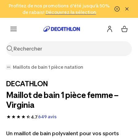
Aller à la recherche
Profitez de nos promotions d'été jusqu'à 50%
Aller au contenu
Aller au pied de
de rabais!
(Zones sélectionnées)
en seulement 2 h!
Découvrez la sélection
Cliquez ici
page
Maillots de bain 1 pièce natation
DECATHLON
Maillot de bain 1 pièce femme –
Virginia
649 avis
4.7
Un maillot de bain polyvalent pour vos sports