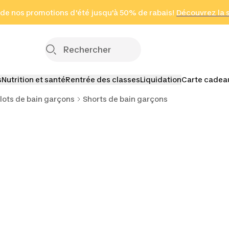
 page
 de nos promotions d'été jusqu'à 50% de rabais!
(Zones sélectionnées)
en seulement 2 h
Découvrez la 
Cliquez ici
s
Nutrition et santé
Rentrée des classes
Liquidation
Carte cadea
llots de bain garçons
Shorts de bain garçons