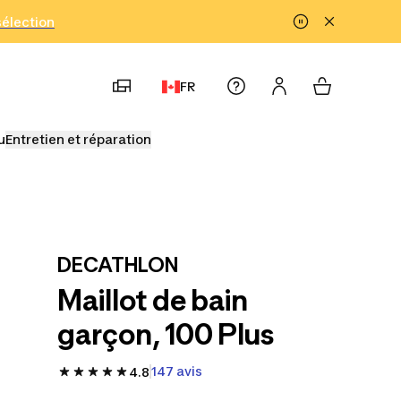
!
sélection
FR
u
Entretien et réparation
DECATHLON
Maillot de bain
garçon, 100 Plus
147 avis
4.8