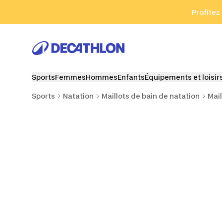
Aller à la recherche
Aller au contenu
Aller au pied de
Profitez
Sports
Femmes
Hommes
Enfants
Équipements et loisir
Sports
Natation
Maillots de bain de natation
Mai