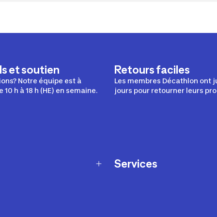
s et soutien
Retours faciles
ons? Notre équipe est à
Les membres Décathlon ont j
e 10 h à 18 h (HE) en semaine.
jours pour retourner leurs pro
Services
Programme de fidélité
t échanges
Ateliers en magasin
Cartes-cadeaux