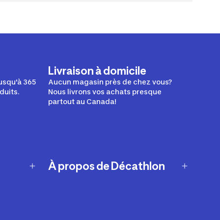
Livraison à domicile
usqu'à 365
Aucun magasin près de chez vous?
duits.
Nous livrons vos achats presque
partout au Canada!
À propos de Décathlon
Notre histoire
Carrières
Nos marques