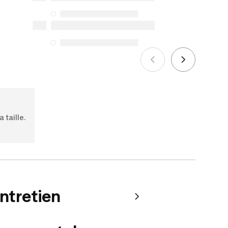
protection du consommateur. Les
seules exceptions concernent les
services de réparation spécifiques
énumérés ci-dessous pour les achats
effectués à compter du 5 octobre 2025.
Voir plus
 taille.
entretien