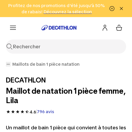
Aller à la recherche
Profitez de nos promotions d'été jusqu'à 50%
Aller au contenu
Aller au pied de
de rabais!
(Zones sélectionnées)
en seulement 2 h!
Découvrez la sélection
Cliquez ici
page
Maillots de bain 1 pièce natation
DECATHLON
Maillot de natation 1 pièce femme,
Lila
796 avis
4.6
Un maillot de bain 1 pièce qui convient à toutes les