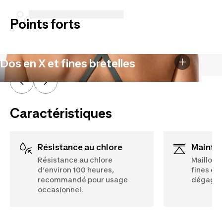
Points forts
Dos en X et fines bretelles
Caractéristiques
Résistance au chlore
Mainti
Résistance au chlore
Maillot 
d’environ 100 heures,
fines et
recommandé pour usage
dégager
occasionnel.