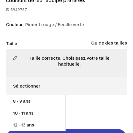
couleurs de leur équipe préférée.
ID
8949757
Couleur
Piment rouge / Feuille verte
Guide des tailles
Taille
Taille correcte. Choisissez votre taille
habituelle.
8 - 9 ans
12,00 $
10 - 11 ans
Rupture de stock
12 - 13 ans