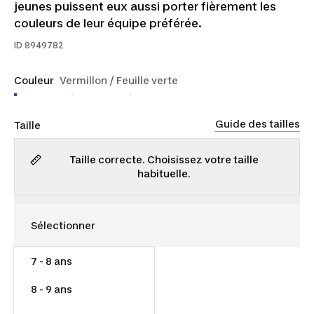
jeunes puissent eux aussi porter fièrement les
couleurs de leur équipe préférée.
ID
8949782
Couleur
Vermillon / Feuille verte
Guide des tailles
Taille
Taille correcte. Choisissez votre taille
habituelle.
7 - 8 ans
12,00 $
8 - 9 ans
Rupture de stock