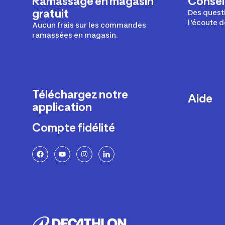
Ramassage en magasin
Conseil
gratuit
Des questi
l'écoute d
Aucun frais sur les commandes
ramassées en magasin.
Téléchargez notre
Aide
application
Livraison
Compte fidélité
Retours e
FAQ
Paiement 
Politique 
Politique 
Rappels p
Contacte