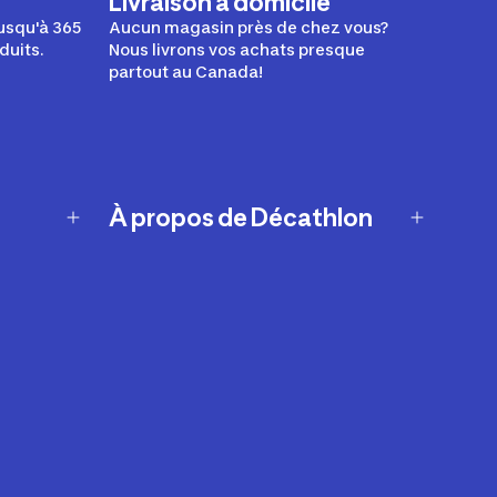
Livraison à domicile
usqu'à 365
Aucun magasin près de chez vous?
duits.
Nous livrons vos achats presque
partout au Canada!
À propos de Décathlon
Notre histoire
Carrières
Nos marques
Nos innovations
Développement durable
Affiliation
Symboles du possible
Rapport sur l'esclavage moderne de