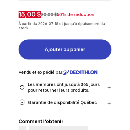
P
M
G
TG
2TG
3TG
15,00 $
30,00 $
50% de réduction
À partir du 2026-07-18 et jusqu'à épuisement du
stock
Ajouter au panier
Vendu et expédié par
Les membres ont jusqu'à 365 jours
pour retourner leurs produits.
Passez à la caisse en tant que membre
et obtenez plus de temps pour
Garantie de disponibilité Québec
retourner les produits au cas où vous
CONSOMMATEURS DU QUÉBEC
changeriez d'avis.
UNIQUEMENT : Decathlon Canada Inc.
En savoir plus
Comment l'obtenir
offre une vaste sélection de services de
réparation, de pièces de rechange (en