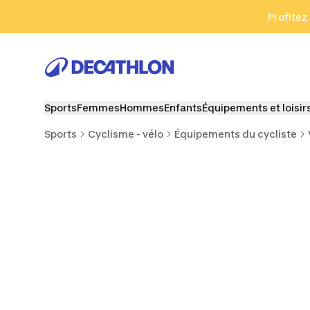
Aller à la recherche
Aller au contenu
Aller au pied de
Profitez
Sports
Femmes
Hommes
Enfants
Équipements et loisir
Sports
Cyclisme - vélo
Équipements du cycliste