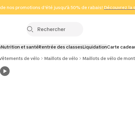
 page
 de nos promotions d'été jusqu'à 50% de rabais!
(Zones sélectionnées)
en seulement 2 h
Découvrez la 
Cliquez ici
s
Nutrition et santé
Rentrée des classes
Liquidation
Carte cadea
Vêtements de vélo
Maillots de vélo
Maillots de vélo de mon