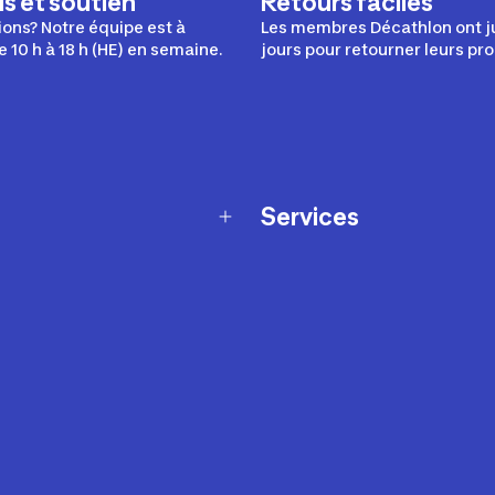
s et soutien
Retours faciles
ons? Notre équipe est à
Les membres Décathlon ont j
e 10 h à 18 h (HE) en semaine.
jours pour retourner leurs pro
Services
Programme de fidélité
t échanges
Ateliers en magasin
Cartes-cadeaux
et sécurité
Nos conseils sportifs
de garantie Décathlon
Appli Decathlon Coach
de garantie de disponibilité
roduits
z-nous