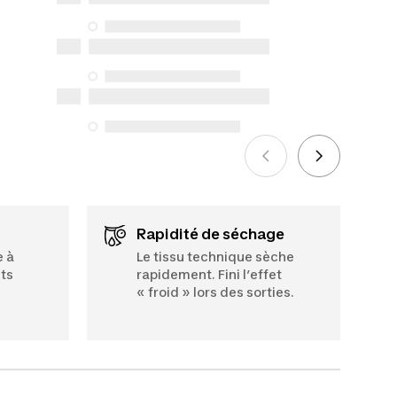
magasin et en ligne) et d’information,
mais nous n’en garantissons pas la
disponibilité en vertu de la Loi sur la
protection du consommateur. Les
seules exceptions concernent les
services de réparation spécifiques
énumérés ci-dessous pour les achats
effectués à compter du 5 octobre 2025.
Voir plus
Rapidité de séchage
e à
Le tissu technique sèche
its
rapidement. Fini l’effet
« froid » lors des sorties.