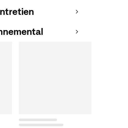
entretien
onnemental