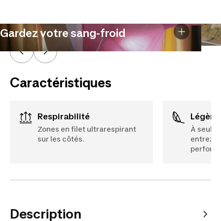
Gardez votre sang-froid
Caractéristiques
Respirabilité
Légère
Zones en filet ultrarespirant
À seulem
sur les côtés.
entrez d
perform
Description