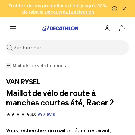
Aller à la recherche
Profitez de nos promotions d'été jusqu'à 50%
Aller au contenu
Aller au pied de
de rabais!
(Zones sélectionnées)
en seulement 2 h!
Découvrez la sélection
Cliquez ici
page
Maillots de vélo hommes
VAN RYSEL
Maillot de vélo de route à
manches courtes été, Racer 2
997 avis
4.9
Vous recherchez un maillot léger, respirant,