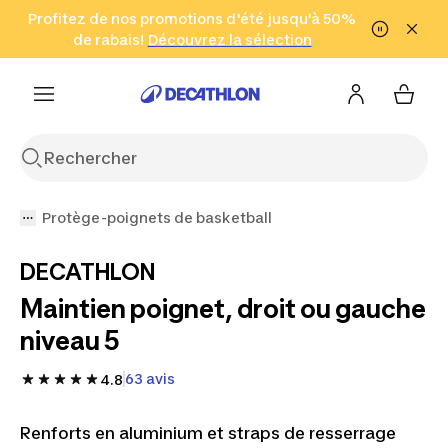
Aller à la recherche
Profitez de nos promotions d'été jusqu'à 50%
Aller au contenu
Aller au pied de
de rabais!
(Zones sélectionnées)
en seulement 2 h!
Découvrez la sélection
Cliquez ici
page
Protège-poignets de basketball
DECATHLON
Maintien poignet, droit ou gauche
niveau 5
63 avis
4.8
Renforts en aluminium et straps de resserrage