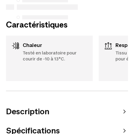
effectués à compter du 5 octobre 2025.
Voir plus
Caractéristiques
Chaleur
Respir
Testé en laboratoire pour
Tissu en 
courir de -10 à 13°C.
pour évi
Description
Spécifications