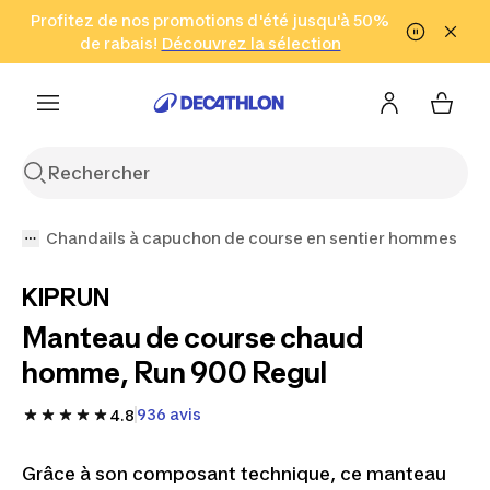
Aller à la recherche
Profitez de nos promotions d'été jusqu'à 50%
Aller au contenu
Aller au pied de
de rabais!
(Zones sélectionnées)
en seulement 2 h!
Découvrez la sélection
Cliquez ici
page
Chandails à capuchon de course en sentier hommes
KIPRUN
Manteau de course chaud
homme, Run 900 Regul
936 avis
4.8
Grâce à son composant technique, ce manteau