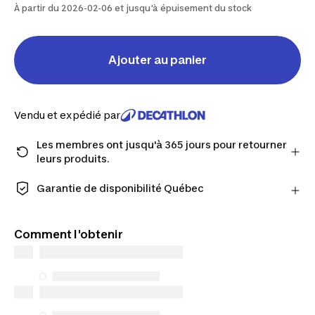
À partir du 2026-02-06 et jusqu'à épuisement du stock
Ajouter au panier
Vendu et expédié par
Les membres ont jusqu'à 365 jours pour retourner
leurs produits.
Passez à la caisse en tant que membre et obtenez
plus de temps pour retourner les produits au cas où
Garantie de disponibilité Québec
vous changeriez d'avis.
CONSOMMATEURS DU QUÉBEC UNIQUEMENT :
En savoir plus
Decathlon Canada Inc. offre une vaste sélection de
Comment l'obtenir
services de réparation, de pièces de rechange (en
magasin et en ligne) et d’information, mais nous
n’en garantissons pas la disponibilité en vertu de la
Loi sur la protection du consommateur. Les seules
exceptions concernent les services de réparation
spécifiques énumérés ci-dessous pour les achats