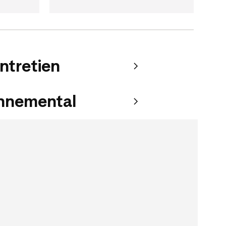
entretien
onnemental