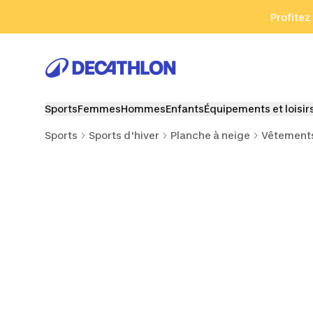
Aller à la recherche
Aller au contenu
Aller au pied de
Profitez
Sports
Femmes
Hommes
Enfants
Équipements et loisir
Sports
Sports d'hiver
Planche à neige
Vêtements