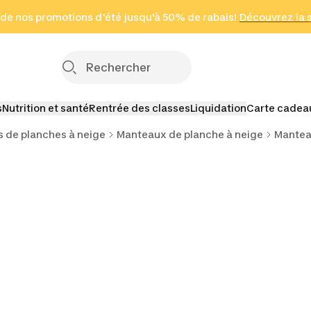
 page
 de nos promotions d'été jusqu'à 50% de rabais!
(Zones sélectionnées)
en seulement 2 h
Découvrez la 
Cliquez ici
s
Nutrition et santé
Rentrée des classes
Liquidation
Carte cadea
 de planches à neige
Manteaux de planche à neige
Mantea