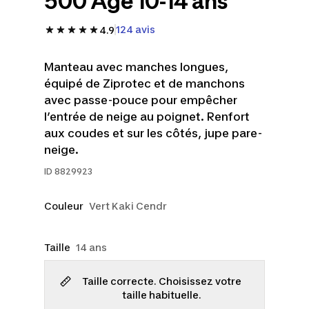
500 Âge 10-14 ans
124 avis
4.9
Manteau avec manches longues,
équipé de Ziprotec et de manchons
avec passe-pouce pour empêcher
l’entrée de neige au poignet. Renfort
aux coudes et sur les côtés, jupe pare-
neige.
ID
8829923
Couleur
Vert Kaki Cendr
Taille
14 ans
Taille correcte. Choisissez votre
taille habituelle.