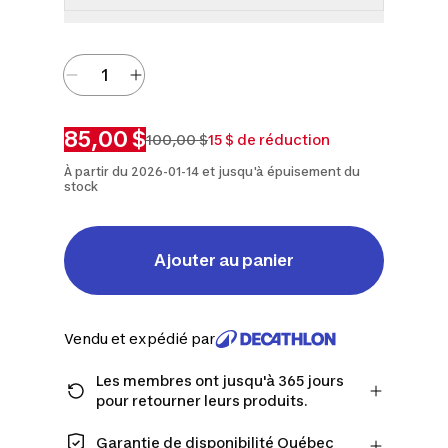
85,00 $
100,00 $
15 $ de réduction
À partir du 2026-01-14 et jusqu'à épuisement du
stock
Ajouter au panier
Vendu et expédié par
Les membres ont jusqu'à 365 jours
pour retourner leurs produits.
Passez à la caisse en tant que membre
et obtenez plus de temps pour
Garantie de disponibilité Québec