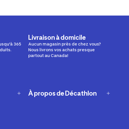
Livraison à domicile
usqu'à 365
Aucun magasin près de chez vous?
duits.
Nous livrons vos achats presque
partout au Canada!
À propos de Décathlon
Notre histoire
Carrières
Nos marques