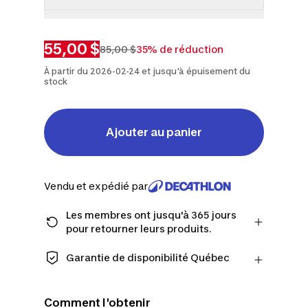
P
M
TG
55,00 $
85,00 $
35% de réduction
À partir du 2026-02-24 et jusqu'à épuisement du
stock
Ajouter au panier
Vendu et expédié par
Les membres ont jusqu'à 365 jours
pour retourner leurs produits.
Passez à la caisse en tant que membre
et obtenez plus de temps pour
Garantie de disponibilité Québec
retourner les produits au cas où vous
CONSOMMATEURS DU QUÉBEC
changeriez d'avis.
UNIQUEMENT : Decathlon Canada Inc.
En savoir plus
Comment l'obtenir
offre une vaste sélection de services de