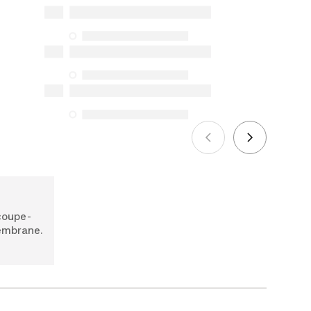
réparation, de pièces de rechange (en
magasin et en ligne) et d’information,
mais nous n’en garantissons pas la
disponibilité en vertu de la Loi sur la
protection du consommateur. Les
seules exceptions concernent les
services de réparation spécifiques
énumérés ci-dessous pour les achats
effectués à compter du 5 octobre 2025.
Voir plus
 coupe-
embrane.