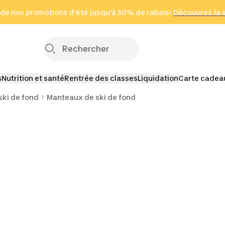
 page
 de nos promotions d'été jusqu'à 50% de rabais!
(Zones sélectionnées)
en seulement 2 h
Découvrez la 
Cliquez ici
s
Nutrition et santé
Rentrée des classes
Liquidation
Carte cadea
ski de fond
Manteaux de ski de fond