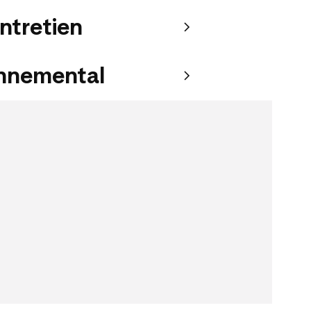
entretien
onnemental