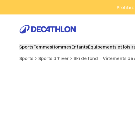
Aller à la recherche
Aller au contenu
Aller au pied de
Profitez
Sports
Femmes
Hommes
Enfants
Équipements et loisir
Sports
Sports d'hiver
Ski de fond
Vêtements de 