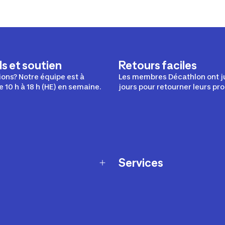
s et soutien
Retours faciles
ons? Notre équipe est à
Les membres Décathlon ont j
e 10 h à 18 h (HE) en semaine.
jours pour retourner leurs pro
Services
Programme de fidélité
t échanges
Ateliers en magasin
Cartes-cadeaux