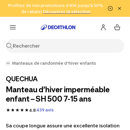
Aller à la recherche
Profitez de nos promotions d'été jusqu'à 50%
Aller au contenu
Aller au pied de
de rabais!
(Zones sélectionnées)
en seulement 2 h!
Découvrez la sélection
Cliquez ici
page
Manteaux de randonnée d'hiver enfants
QUECHUA
Manteau d’hiver imperméable
enfant – SH 500 7-15 ans
439 avis
4.8
Sa coupe longue assure une excellente isolation