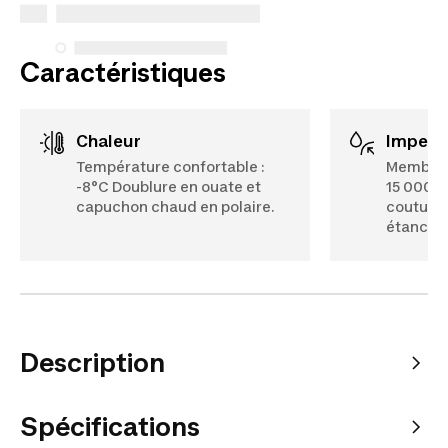
Voir plus
Caractéristiques
Chaleur
Imperm
Température confortable :
Membran
-8°C Doublure en ouate et
15 000 
capuchon chaud en polaire.
coutures
étanche
Description
Spécifications