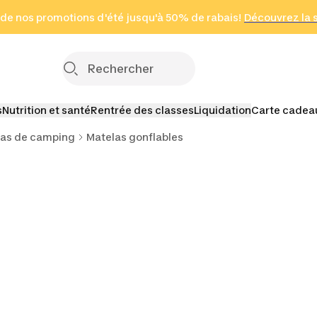
 page
 de nos promotions d'été jusqu'à 50% de rabais!
(Zones sélectionnées)
en seulement 2 h
Découvrez la 
Cliquez ici
s
Nutrition et santé
Rentrée des classes
Liquidation
Carte cadea
las de camping
Matelas gonflables