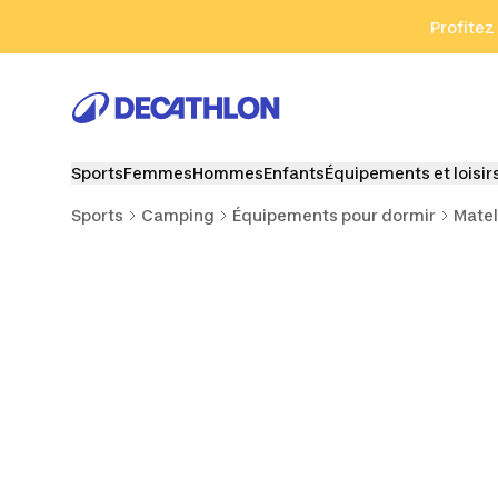
Aller à la recherche
Aller au contenu
Aller au pied de
Profitez
Sports
Femmes
Hommes
Enfants
Équipements et loisir
Sports
Camping
Équipements pour dormir
Mate