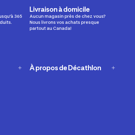
Livraison à domicile
usqu'à 365
Aucun magasin près de chez vous?
duits.
Nous livrons vos achats presque
partout au Canada!
À propos de Décathlon
Notre histoire
Carrières
Nos marques
Nos innovations
Développement durable
Affiliation
Symboles du possible