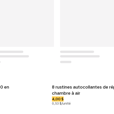
00 en
8 rustines autocollantes de r
chambre à air
4,00 $
0,53 $/unité