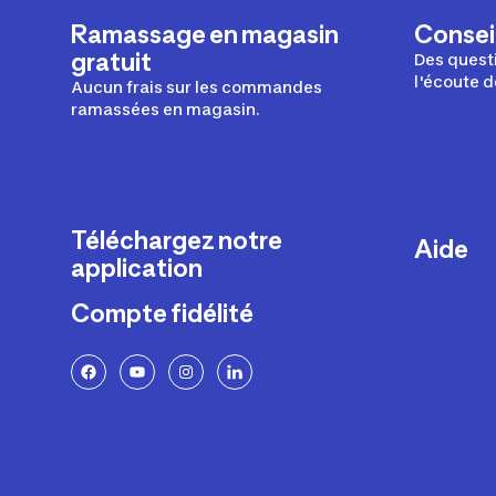
Ramassage en magasin
Conseil
gratuit
Des questi
l'écoute d
Aucun frais sur les commandes
ramassées en magasin.
Téléchargez notre
Aide
application
Livraison
Compte fidélité
Retours e
FAQ
Paiement 
Politique 
Politique 
Rappels p