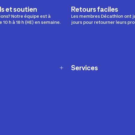
s et soutien
Retours faciles
ons? Notre équipe est à
Les membres Décathlon ont j
e 10 h à 18 h (HE) en semaine.
jours pour retourner leurs pro
Services
Programme de fidélité
t échanges
Ateliers en magasin
Cartes-cadeaux
et sécurité
Nos conseils sportifs
de garantie Décathlon
Appli Decathlon Coach
de garantie de disponibilité
roduits