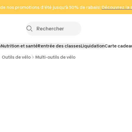
 page
 de nos promotions d'été jusqu'à 50% de rabais!
(Zones sélectionnées)
en seulement 2 h
Découvrez la 
Cliquez ici
s
Nutrition et santé
Rentrée des classes
Liquidation
Carte cadea
Outils de vélo
Multi-outils de vélo