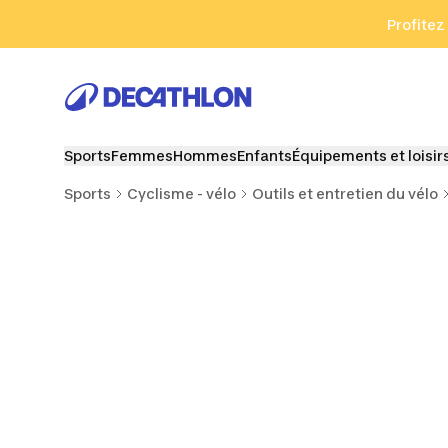
Aller à la recherche
Aller au contenu
Aller au pied de
Profitez
Sports
Femmes
Hommes
Enfants
Équipements et loisir
Sports
Cyclisme - vélo
Outils et entretien du vélo