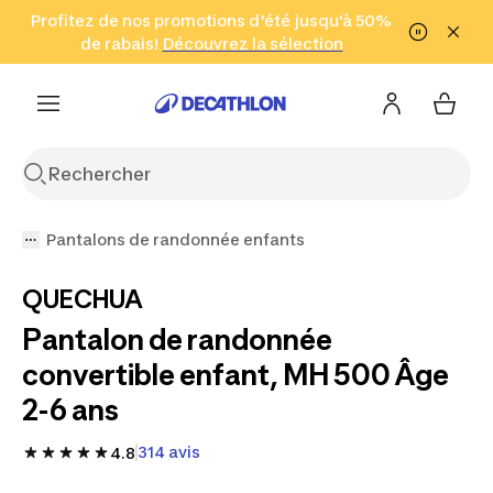
Aller à la recherche
Profitez de nos promotions d'été jusqu'à 50%
Aller au contenu
Aller au pied de
de rabais!
(Zones sélectionnées)
en seulement 2 h!
Découvrez la sélection
Cliquez ici
page
Pantalons de randonnée enfants
QUECHUA
Pantalon de randonnée
convertible enfant, MH 500 Âge
2-6 ans
314 avis
4.8