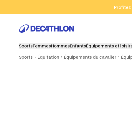
Aller à la recherche
Aller au contenu
Aller au pied de
Profitez
Sports
Femmes
Hommes
Enfants
Équipements et loisir
Sports
Équitation
Équipements du cavalier
Équi