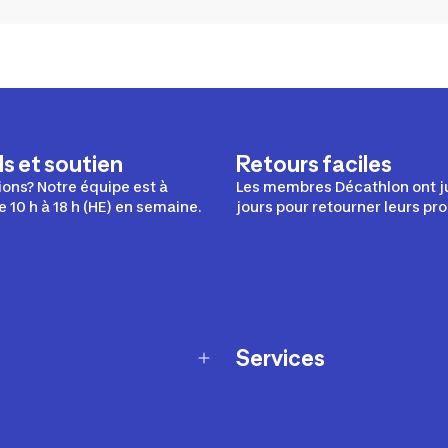
s et soutien
Retours faciles
ons? Notre équipe est à
Les membres Décathlon ont j
e 10 h à 18 h (HE) en semaine.
jours pour retourner leurs pro
Services
Programme de fidélité
t échanges
Ateliers en magasin