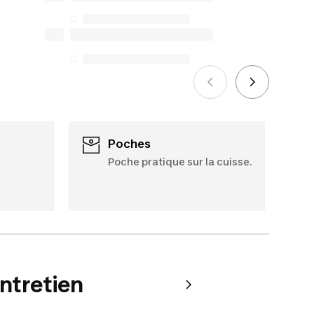
protection du consommateur. Les
seules exceptions concernent les
services de réparation spécifiques
énumérés ci-dessous pour les achats
effectués à compter du 5 octobre 2025.
Voir plus
Poches
Poche pratique sur la cuisse.
e
entretien