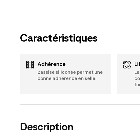
Caractéristiques
Adhérence
L
L’assise siliconée permet une
Le
bonne adhérence en selle.
co
to
Description