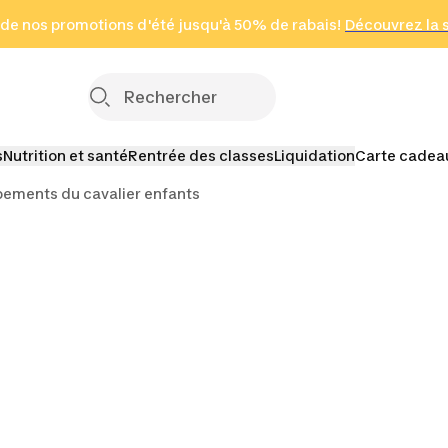
 page
 de nos promotions d'été jusqu'à 50% de rabais!
(Zones sélectionnées)
en seulement 2 h
Découvrez la 
Cliquez ici
s
Nutrition et santé
Rentrée des classes
Liquidation
Carte cadea
pements du cavalier enfants