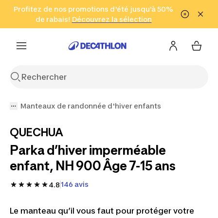
Aller à la recherche
Profitez de nos promotions d'été jusqu'à 50%
Aller au contenu
Aller au pied de
de rabais!
(Zones sélectionnées)
en seulement 2 h!
Découvrez la sélection
Cliquez ici
page
Manteaux de randonnée d'hiver enfants
QUECHUA
Parka d’hiver imperméable
enfant, NH 900 Âge 7-15 ans
146 avis
4.8
Le manteau qu’il vous faut pour protéger votre