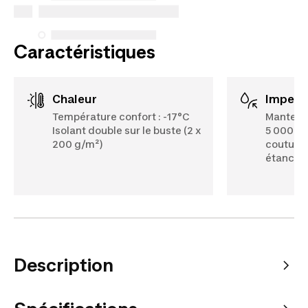
Voir plus
Caractéristiques
Chaleur
Imperm
Température confort : -17°C
Manteau
Isolant double sur le buste (2 x
5 000 m
200 g/m²)
coutures
étanche
Description