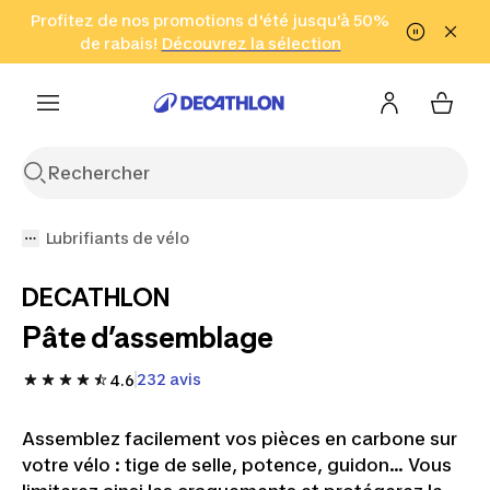
Aller à la recherche
Profitez de nos promotions d'été jusqu'à 50%
Aller au contenu
Aller au pied de
de rabais!
(Zones sélectionnées)
en seulement 2 h!
Découvrez la sélection
Cliquez ici
page
Lubrifiants de vélo
DECATHLON
Pâte d’assemblage
232 avis
4.6
Assemblez facilement vos pièces en carbone sur
votre vélo : tige de selle, potence, guidon... Vous