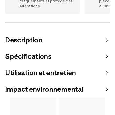
craquements et protège des
pièces e
altérations.
aluminiu
Description
Spécifications
Utilisation et entretien
Impact environnemental