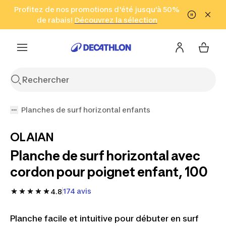
Aller à la recherche
Profitez de nos promotions d'été jusqu'à 50%
Aller au contenu
Aller au pied de
de rabais!
(Zones sélectionnées)
en seulement 2 h!
Découvrez la sélection
Cliquez ici
page
Planches de surf horizontal enfants
OLAIAN
Planche de surf horizontal avec
cordon pour poignet enfant, 100
174 avis
4.8
Planche facile et intuitive pour débuter en surf