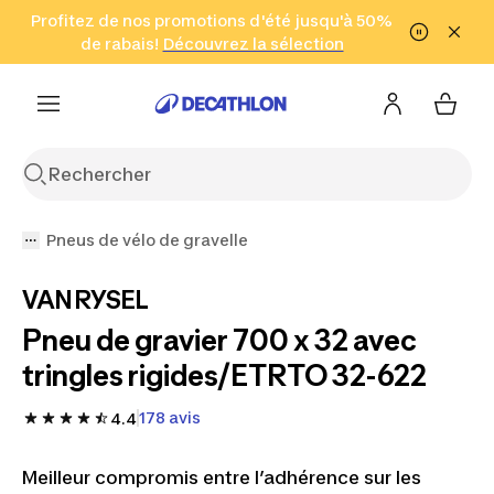
Aller à la recherche
Profitez de nos promotions d'été jusqu'à 50%
Aller au contenu
Aller au pied de
de rabais!
(Zones sélectionnées)
en seulement 2 h!
Découvrez la sélection
Cliquez ici
page
Pneus de vélo de gravelle
VAN RYSEL
Pneu de gravier 700 x 32 avec
tringles rigides/ETRTO 32-622
178 avis
4.4
Meilleur compromis entre l’adhérence sur les