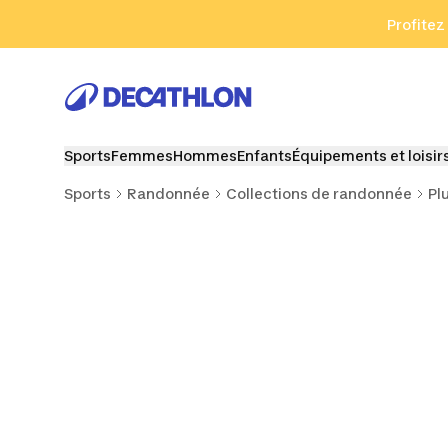
Aller à la recherche
Aller au contenu
Aller au pied de
Profitez
Sports
Femmes
Hommes
Enfants
Équipements et loisir
Sports
Randonnée
Collections de randonnée
Pl