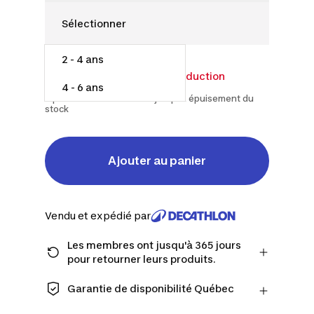
2 - 4 ans
12,00 $
15,00 $
20% de réduction
4 - 6 ans
À partir du 2026-07-15 et jusqu'à épuisement du
stock
Ajouter au panier
Vendu et expédié par
Les membres ont jusqu'à 365 jours
pour retourner leurs produits.
Passez à la caisse en tant que membre
et obtenez plus de temps pour
Garantie de disponibilité Québec
retourner les produits au cas où vous
CONSOMMATEURS DU QUÉBEC