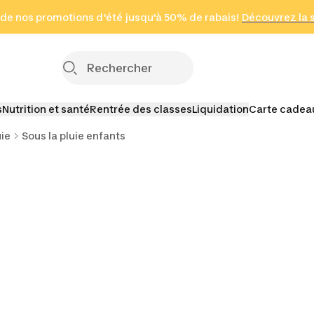
 page
 de nos promotions d'été jusqu'à 50% de rabais!
(Zones sélectionnées)
en seulement 2 h
Découvrez la 
Cliquez ici
s
Nutrition et santé
Rentrée des classes
Liquidation
Carte cadea
uie
Sous la pluie enfants