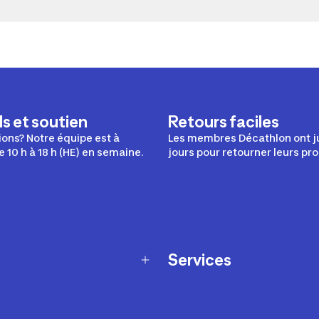
s et soutien
Retours faciles
ons? Notre équipe est à
Les membres Décathlon ont j
e 10 h à 18 h (HE) en semaine.
jours pour retourner leurs pro
Services
Programme de fidélité
t échanges
Ateliers en magasin