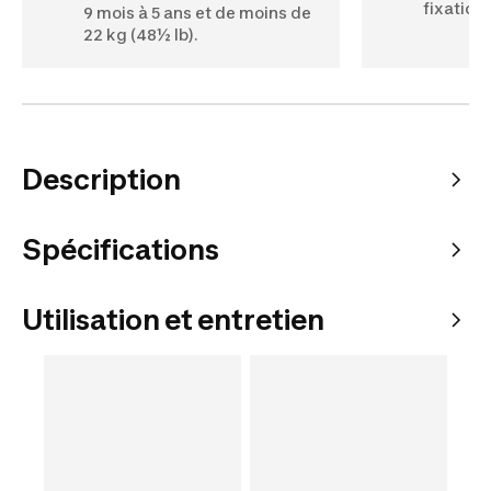
fixation
9 mois à 5 ans et de moins de
22 kg (48½ lb).
Description
Spécifications
Utilisation et entretien