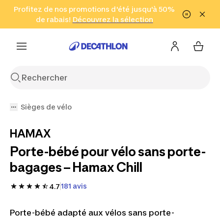
Aller à la recherche
Profitez de nos promotions d'été jusqu'à 50%
Aller au contenu
Aller au pied de
de rabais!
(Zones sélectionnées)
en seulement 2 h!
Découvrez la sélection
Cliquez ici
page
Sièges de vélo
HAMAX
Porte-bébé pour vélo sans porte-
bagages – Hamax Chill
181 avis
4.7
Porte-bébé adapté aux vélos sans porte-