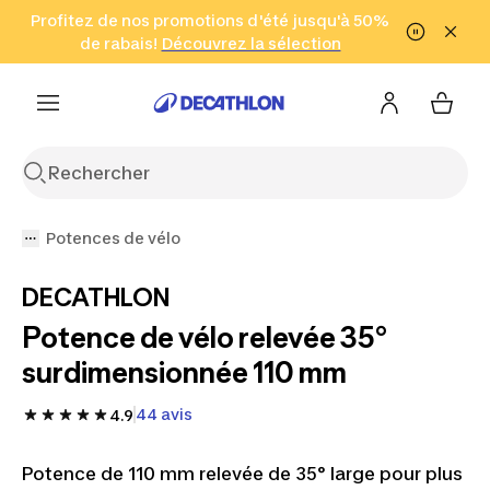
Aller à la recherche
Profitez de nos promotions d'été jusqu'à 50%
Aller au contenu
Aller au pied de
de rabais!
(Zones sélectionnées)
en seulement 2 h!
Découvrez la sélection
Cliquez ici
page
Potences de vélo
DECATHLON
Potence de vélo relevée 35°
surdimensionnée 110 mm
44 avis
4.9
Potence de 110 mm relevée de 35° large pour plus