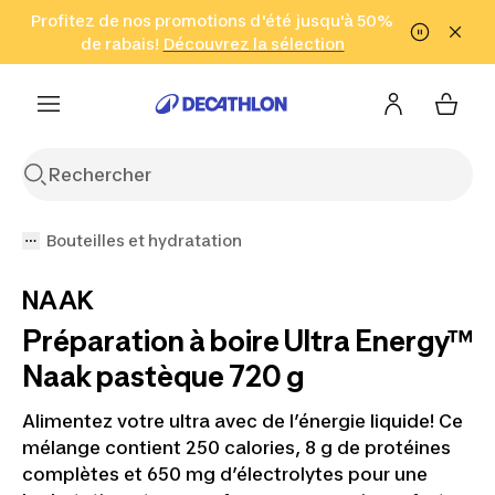
Aller à la recherche
Profitez de nos promotions d'été jusqu'à 50%
Aller au contenu
Aller au pied de
de rabais!
(Zones sélectionnées)
en seulement 2 h!
Découvrez la sélection
Cliquez ici
page
Bouteilles et hydratation
NAAK
Préparation à boire Ultra Energy™
Naak pastèque 720 g
Alimentez votre ultra avec de l’énergie liquide! Ce
mélange contient 250 calories, 8 g de protéines
complètes et 650 mg d’électrolytes pour une