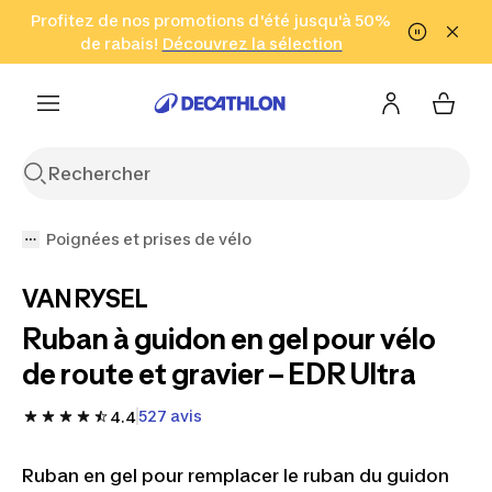
Aller à la recherche
Profitez de nos promotions d'été jusqu'à 50%
Aller au contenu
Aller au pied de
de rabais!
(Zones sélectionnées)
en seulement 2 h!
Découvrez la sélection
Cliquez ici
page
Poignées et prises de vélo
VAN RYSEL
Ruban à guidon en gel pour vélo
de route et gravier – EDR Ultra
527 avis
4.4
Ruban en gel pour remplacer le ruban du guidon