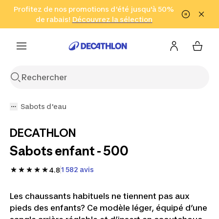
Aller à la recherche
Profitez de nos promotions d'été jusqu'à 50%
Aller au contenu
Aller au pied de
de rabais!
(Zones sélectionnées)
en seulement 2 h!
Découvrez la sélection
Cliquez ici
page
Sabots d'eau
DECATHLON
Sabots enfant - 500
1 582 avis
4.8
Les chaussants habituels ne tiennent pas aux
pieds des enfants? Ce modèle léger, équipé d’une