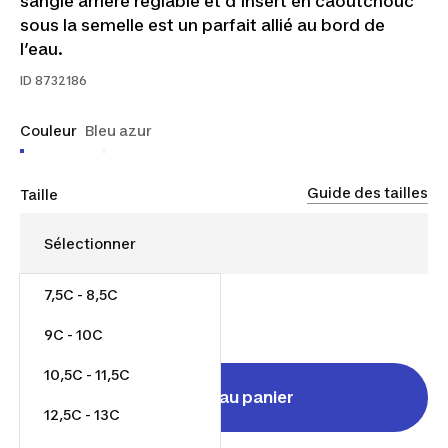
sangle arrière réglable et d’insert en caoutchouc
sous la semelle est un parfait allié au bord de
l’eau.
ID
8732186
Couleur
Bleu azur
Guide des tailles
Taille
7,5C - 8,5C
16,00 $
9C - 10C
10,5C - 11,5C
Ajouter au panier
12,5C - 13C