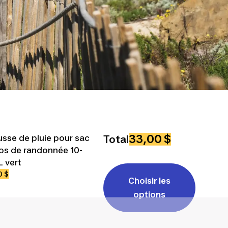
33,00 $
sse de pluie pour sac
Total
os de randonnée 10-
L vert
0 $
Choisir les
options