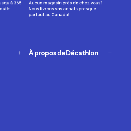
usqu'à 365
Aucun magasin près de chez vous?
duits.
Nous livrons vos achats presque
partout au Canada!
À propos de Décathlon
Notre histoire
Carrières
Nos marques
Nos innovations
Développement durable
Affiliation
Symboles du possible
Rapport sur l'esclavage moderne de
2024 (anglais seulement)