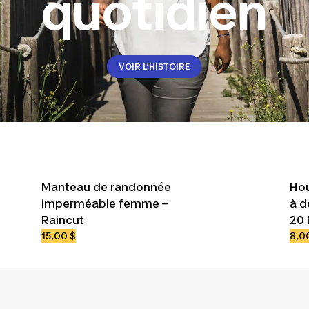
quotidien
VOIR L’HISTOIRE
Manteau de randonnée
Hou
imperméable femme –
à d
Raincut
20 
15,00 $
8,0