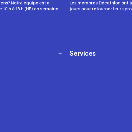
ons? Notre équipe est à
Les membres Décathlon ont j
e 10 h à 18 h (HE) en semaine.
jours pour retourner leurs pro
Services
Programme de fidélité
t échanges
Ateliers en magasin
Cartes-cadeaux
et sécurité
Nos conseils sportifs
de garantie Décathlon
Appli Decathlon Coach
de garantie de disponibilité
roduits
z-nous