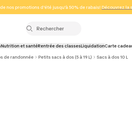
 page
 de nos promotions d'été jusqu'à 50% de rabais!
(Zones sélectionnées)
en seulement 2 h
Découvrez la 
Cliquez ici
s
Nutrition et santé
Rentrée des classes
Liquidation
Carte cadea
os de randonnée
Petits sacs à dos (5 à 19 L)
Sacs à dos 10 L