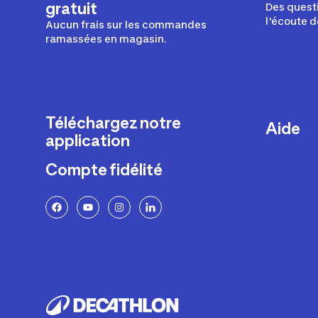
gratuit
Des questi
l'écoute d
Aucun frais sur les commandes
ramassées en magasin.
Téléchargez notre
Aide
application
Livraison
Compte fidélité
Retours e
FAQ
Paiement 
Politique 
Politique 
Rappels p
Contacte