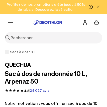
Aller à la recherche
Profitez de nos promotions d'été jusqu'à 50%
Aller au contenu
Aller au pied de
de rabais!
(Zones sélectionnées)
en seulement 2 h!
Découvrez la sélection
Cliquez ici
page
Sacs à dos 10 L
QUECHUA
Sac à dos de randonnée 10 L,
Arpenaz 50
24 027 avis
4.8
Notre motivation : vous offrir un sac à dos de 10