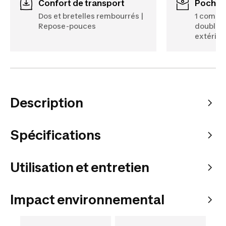
Confort de transport
Poches
Dos et bretelles rembourrés |
1 compar
Repose-pouces
double z
extérieu
Description
Spécifications
Utilisation et entretien
Impact environnemental