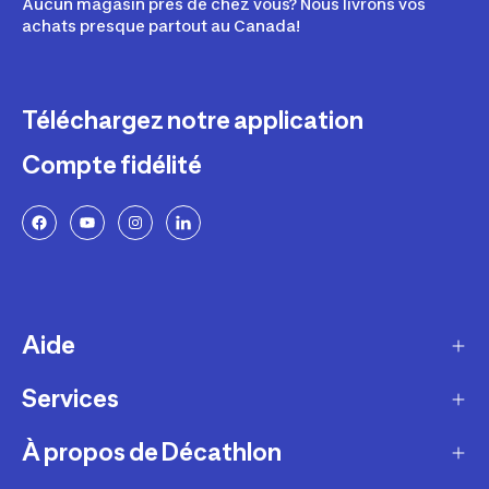
Aucun magasin près de chez vous? Nous livrons vos
achats presque partout au Canada!
Téléchargez notre application
Compte fidélité
Aide
Services
Livraison
Retours et échanges
À propos de Décathlon
Programme de fidélité
FAQ