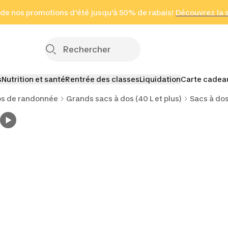
 page
 de nos promotions d'été jusqu'à 50% de rabais!
(Zones sélectionnées)
en seulement 2 h
Découvrez la 
Cliquez ici
s
Nutrition et santé
Rentrée des classes
Liquidation
Carte cadea
os de randonnée
Grands sacs à dos (40 L et plus)
Sacs à dos