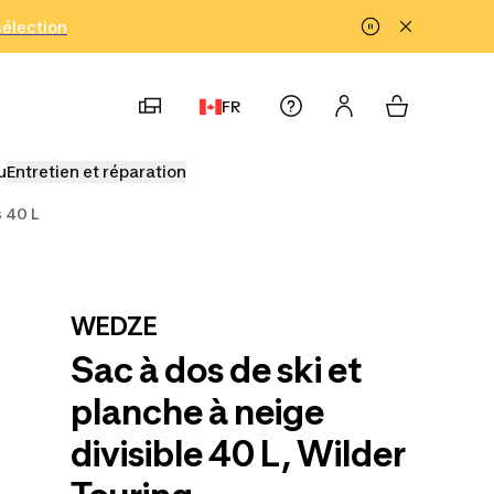
!
sélection
FR
u
Entretien et réparation
 40 L
WEDZE
Sac à dos de ski et
planche à neige
divisible 40 L, Wilder