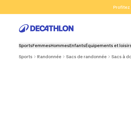
Aller à la recherche
Aller au contenu
Aller au pied de
Profitez
Sports
Femmes
Hommes
Enfants
Équipements et loisir
Sports
Randonnée
Sacs de randonnée
Sacs à d